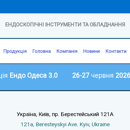
ЕНДОСКОПІЧНІ ІНСТРУМЕНТИ ТА ОБЛАДНАННЯ
Продукція
Головна
Компанія
Новини
Контакти
ція
Ендо Одеса 3.0
26-27
червня
202
Україна, Київ,
пр. Берестейський 121А
121а,
Beresteyskyi Ave.
Kyiv, Ukraine