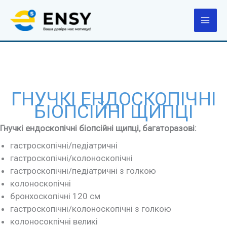
Перейти
до
вмісту
ГНУЧКІ ЕНДОСКОПІЧНІ
БІОПСІЙНІ ЩИПЦІ
Гнучкі ендоскопічні біопсійні щипці, багаторазові:
гастроскопічні/педіатричні
гастроскопічні/колоноскопічні
гастроскопічні/педіатричні з голкою
колоноскопічні
бронхоскопічні 120 см
гастроскопічні/колоноскопічні з голкою
колоносокпічні великі