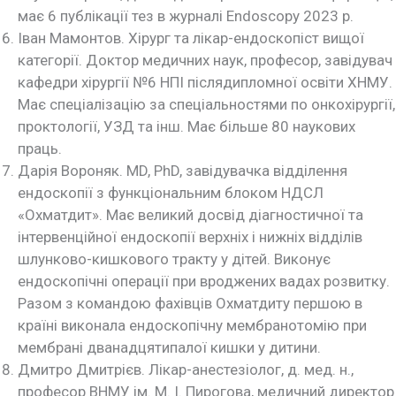
має 6 публікації тез в журналі Endoscopy 2023 р.
Іван Мамонтов. Хірург та лікар-ендоскопіст вищої
категорії. Доктор медичних наук, професор, завідувач
кафедри хірургії №6 НПІ післядипломної освіти ХНМУ.
Має спеціалізацію за спеціальностями по онкохірургії,
проктології, УЗД та інш. Має більше 80 наукових
праць.
Дарія Вороняк. MD, PhD, завідувачка відділення
ендоскопії з функціональним блоком НДСЛ
«Охматдит». Має великий досвід діагностичної та
інтервенційної ендоскопії верхніх і нижніх відділів
шлунково-кишкового тракту у дітей. Виконує
ендоскопічні операції при вроджених вадах розвитку.
Разом з командою фахівців Охматдиту першою в
країні виконала ендоскопічну мембранотомію при
мембрані дванадцятипалої кишки у дитини.
Дмитро Дмитрієв. Лікар-анестезіолог, д. мед. н.,
професор ВНМУ ім. М. І. Пирогова, медичний директор