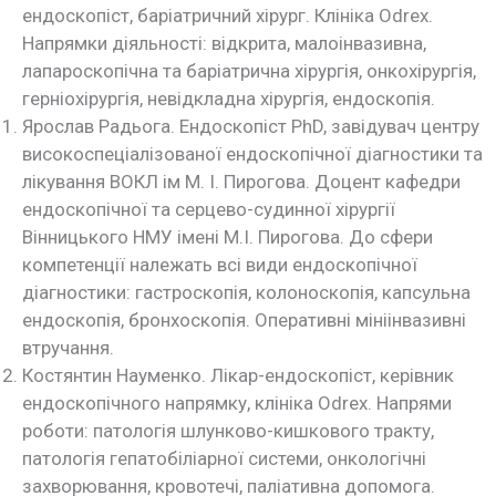
ендоскопіст, баріатричний хірург. Клініка Odrex.
Напрямки діяльності: відкрита, малоінвазивна,
лапароскопічна та баріатрична хірургія, онкохірургія,
герніохірургія, невідкладна хірургія, ендоскопія.
Ярослав Радьога. Ендоскопіст PhD, завідувач центру
високоспеціалізованої ендоскопічної діагностики та
лікування ВОКЛ ім М. І. Пирогова. Доцент кафедри
ендоскопічної та серцево-судинної хірургії
Вінницького НМУ імені М.І. Пирогова. До сфери
компетенції належать всі види ендоскопічної
діагностики: гастроскопія, колоноскопія, капсульна
ендоскопія, бронхоскопія. Оперативні мініінвазивні
втручання.
Костянтин Науменко. Лікар-ендоскопіст, керівник
ендоскопічного напрямку, клініка Odrex. Напрями
роботи: патологія шлунково-кишкового тракту,
патологія гепатобіліарної системи, онкологічні
захворювання, кровотечі, паліативна допомога.