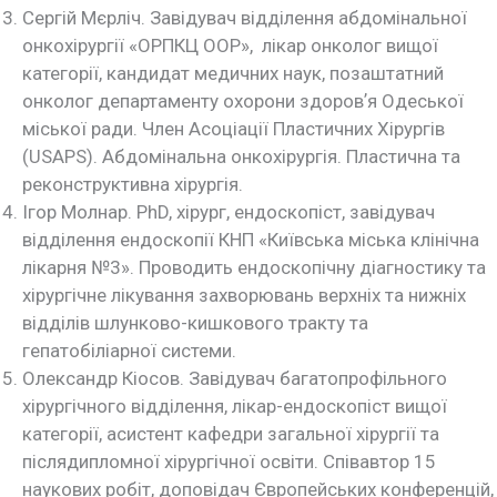
Сергій Мєрліч. Завідувач відділення абдомінальної
онкохірургії «ОРПКЦ ООР», лікар онколог вищої
категорії, кандидат медичних наук, позаштатний
онколог департаменту охорони здоровʼя Одеської
міської ради. Член Асоціації Пластичних Хірургів
(USAPS). Абдомінальна онкохірургія. Пластична та
реконструктивна хірургія.
Ігор Молнар. PhD, хірург, ендоскопіст, завідувач
відділення ендоскопії КНП «Київська міська клінічна
лікарня №3». Проводить ендоскопічну діагностику та
хірургічне лікування захворювань верхніх та нижніх
відділів шлунково-кишкового тракту та
гепатобіліарної системи.
Олександр Кіосов. Завідувач багатопрофільного
хірургічного відділення, лікар-ендоскопіст вищої
категорії, асистент кафедри загальної хірургії та
післядипломної хірургічної освіти. Співавтор 15
наукових робіт, доповідач Європейських конференцій,