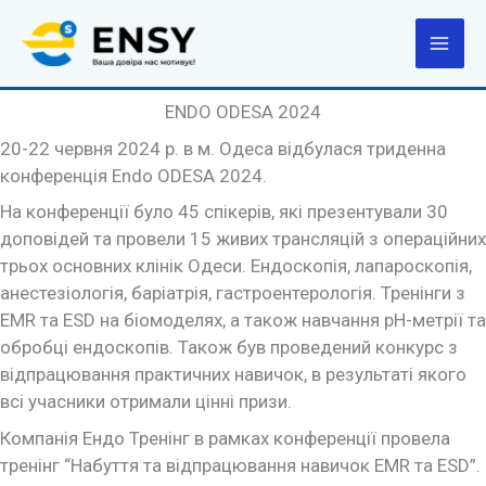
Перейти
до
вмісту
ENDO ODESA 2024
20-22 червня 2024 р. в м. Одеса відбулася триденна
конференція Endo ODESA 2024.
На конференції було 45 спікерів, які презентували 30
доповідей та провели 15 живих трансляцій з операційних
трьох основних клінік Одеси. Ендоскопія, лапароскопія,
анестезіологія, баріатрія, гастроентерологія. Тренінги з
EMR та ESD на біомоделях, а також навчання рН-метрії та
обробці ендоскопів. Також був проведений конкурс з
відпрацювання практичних навичок, в результаті якого
всі учасники отримали цінні призи.
Компанія Ендо Тренінг в рамках конференції провела
тренінг “Набуття та відпрацювання навичок EMR та ESD”.