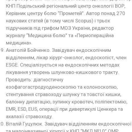
КНП Подільський регіональний центр онкології ВОР,
Керівник центру болю “Прометей”. Автор понад 270
наукових статей (в тому числі Scopus) і трьох
підручників під грифом МОЗ України, редактор
журналу “Медицина болю” та «Периопераційна
медицина».
Анатолій Бойченко. Завідувач ендоскопічним
відділенням, лікар хірург-онколог, ендоскопіст, член
ESGE. Спеціалізується на ендоскопічних методах
лікування утворень шлунково-кишкового тракту.
Проводить: діагностичну
езофагогастродуоденоскопію та колоноскопію,
стентування стравоходу шлунку та товстої кишки,
балонну дилатацію, зупинку кровотеч, поліпектомію,
EMR, ESD, EUS, операції при дивертикулі Ценкера та
ахалазії стравоходу.
Віталій Гуцулюк. Завідувач відділенням ендоскопічної
та малоінвазивної хірургії у КНП “МКЛ №10” ОМР.