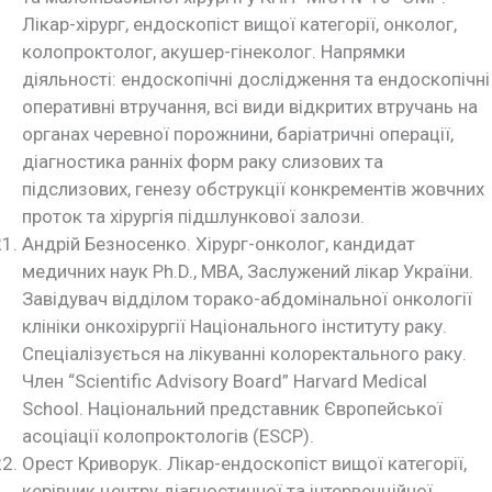
Лікар-хірург, ендоскопіст вищої категорії, онколог,
колопроктолог, акушер-гінеколог. Напрямки
діяльності: ендоскопічні дослідження та ендоскопічні
оперативні втручання, всі види відкритих втручань на
органах черевної порожнини, баріатричні операції,
діагностика ранніх форм раку слизових та
підслизових, генезу обструкції конкрементів жовчних
проток та хірургія підшлункової залози.
Андрій Безносенко. Хірург-онколог, кандидат
медичних наук Ph.D., МВА, Заслужений лікар України.
Завідувач відділом торако-абдомінальної онкології
клініки онкохірургії Національного інституту раку.
Спеціалізується на лікуванні колоректального раку.
Член “Scientific Advisory Board” Harvard Medical
School. Національний представник Європейської
асоціації колопроктологів (ESCP).
Орест Криворук. Лікар-ендоскопіст вищої категорії,
керівник центру діагностичної та інтервенційної