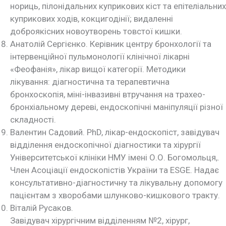
нориць, пілонідальних куприкових кіст та епітеліальних
куприкових ходів, кокцигодінії; видаленні
доброякісних новоутворень товстої кишки.
Анатолій Сергієнко. Керівник центру бронхології та
інтервенційної пульмонології клінічної лікарні
«Феофанія», лікар вищої категорії. Методики
лікування: діагностична та терапевтична
бронхоскопія, міні-інвазивні втручання на трахео-
бронхіальному дереві, ендоскопічні маніпуляції різної
складності.
Валентин Садовий. PhD, лікар-ендоскопіст, завідувач
відділення ендоскопічної діагностики та хірургії
Університетської клініки НМУ імені О.О. Богомольця,.
Член Асоціації ендоскопістів України та ESGE. Надає
консультативно-діагностичну та лікувальну допомогу
пацієнтам з хворобами шлунково-кишкового тракту.
Віталій Русаков.
Завідувач хірургічним відділенням №2, хірург,