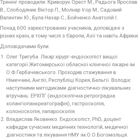
Тренінг проводили: Криворук Орест М., Радьога Ярослав
В., Слободяник Віктор П., Молнар Ігор М., Садовий
Валентин Ю., Була Назар С., Бойченко Анатолій І.
Понад 600 зареєстрованих учасників, доповідачі з
різних країн, в тому числі з Європи, Азії та навіть Африки.
Доповідачами були:
Олег Тригуба. Лікар хірург-ендоскопіст вищої
категорії Житомирської обласної клінічної лікарні ім
О.Ф.Гербачевського. Проходив стажування в
Німеччині, Англії, Республіці Корея, Бельгії. Володіє
наступними методиками діагностично-лікувальних
втручань: ЕРХПГ (ендоскопічна ретроградна
холангіопанкреатографія), гастроскопія,
колоноскопія, лапароскопія.
Владислав Яковенко. Ендоскопіст, PhD, доцент
кафедри сучасних медичних технологій, медичної
діагностики та лікування НМУ ім.О.О.Богомольця.