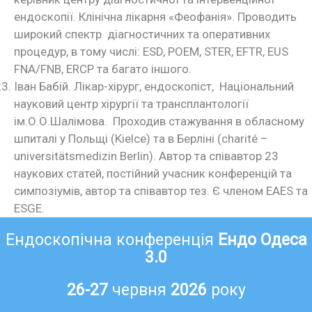
ендоскопії. Клінічна лікарня «Феофанія». Проводить
широкий спектр діагностичних та оперативних
процедур, в тому числі: ESD, POEM, STER, EFTR, EUS
FNA/FNB, ERCP та багато іншого.
Іван Бабій. Лікар-хірург, ендоскопіст, Національний
науковий центр хірургії та трансплантології
ім.О.О.Шалімова. Проходив стажування в обласному
шпиталі у Польщі (Kielce) та в Берліні (charité –
universitätsmedizin Berlin). Автор та співавтор 23
наукових статей, постійний учасник конференцій та
симпозіумів, автор та співавтор тез. Є членом EAES та
ESGE.
Ендоскопічна конференція
Ендо Одеса
3.0
26-27
червня
2026
року