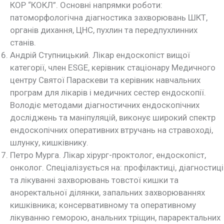
КОР “КОКЛ”. Основні напрямки роботи:
патоморфологічна діагностика захворювань ШКТ,
органів дихання, ЦНС, пухлин та передпухлинних
станів.
Андрій Ступницький. Лікар ендоскопіст вищої
категорії, член ESGE, керівник стаціонару Медичного
центру Святої Параскеви та керівник навчальних
програм для лікарів і медичних сестер ендоскопії.
Володіє методами діагностичних ендоскопічних
досліджень та маніпуляцій, виконує широкий спектр
ендоскопічних оперативних втручань на стравоході,
шлунку, кишківнику.
Петро Мурга. Лікар хірург-проктолог, ендоскопіст,
онколог. Спеціалізується на: профілактиці, діагностиці
та лікуванні захворювань товстої кишки та
аноректальної ділянки, запальних захворюваннях
кишківника; консервативному та оперативному
лікуванню геморою, анальних тріщин, параректальних