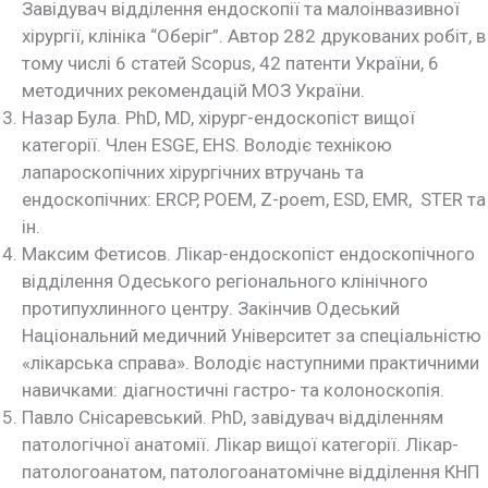
Завідувач відділення ендоскопії та малоінвазивної
хірургії, клініка “Оберіг”. Автор 282 друкованих робіт, в
тому числі 6 статей Scopus, 42 патенти України, 6
методичних рекомендацій МОЗ України.
Назар Була. PhD, MD, хірург-ендоскопіст вищої
категорії. Член ESGE, EHS. Володіє технікою
лапароскопічних хірургічних втручань та
ендоскопічних: ERCP, POEM, Z-poem, ESD, EMR, STER та
ін.
Максим Фетисов. Лікар-ендоскопіст ендоскопічного
відділення Одеського регіонального клінічного
протипухлинного центру. Закінчив Одеський
Національний медичний Університет за спеціальністю
«лікарська справа». Володіє наступними практичними
навичками: діагностичні гастро- та колоноскопія.
Павло Снісаревський. PhD, завідувач відділенням
патологічної анатомії. Лікар вищої категорії. Лікар-
патологоанатом, патологоанатомічне відділення КНП