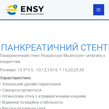
Перейти
до
вмісту
ПАНКРЕАТИЧНИЙ СТЕНТ
Панкреатичний стент Pseudocyst Mushroom–umbrella з
покриттям.
Розміри: 10.5*3.5, 10,12,14,16 * 15,20,25,30
Характеристики:
• Унікальний дизайн парасольки
• Саморозгортаються
• Нітинолова сітка з атравматичними кінцями
• Відмінна позиційна стабільність
• Висока радіальна сила