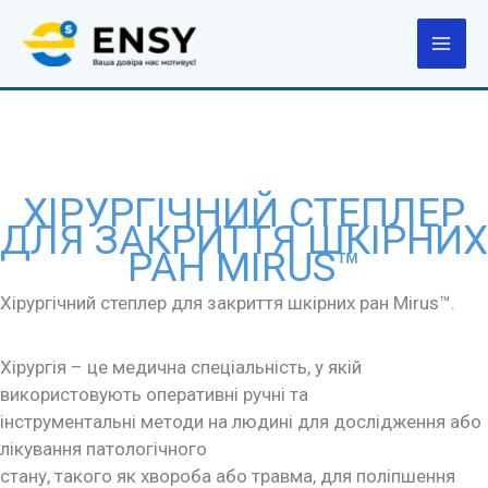
Перейти
до
вмісту
ХІРУРГІЧНИЙ СТЕПЛЕР
ДЛЯ ЗАКРИТТЯ ШКІРНИХ
РАН MIRUS™
Хірургічний степлер для закриття шкірних ран Mirus™.
Хірургія – це медична спеціальність, у якій
використовують оперативні ручні та
інструментальні методи на людині для дослідження або
лікування патологічного
стану, такого як хвороба або травма, для поліпшення