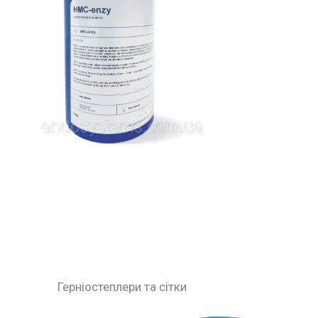
Герніостеплери та сітки