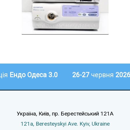
ція
Ендо Одеса 3.0
26-27
червня
202
Україна, Київ,
пр. Берестейський 121А
121а,
Beresteyskyi Ave.
Kyiv, Ukraine