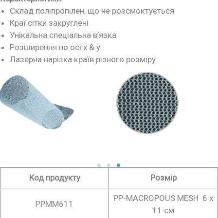
Склад поліпропілен, що не розсмоктується
Краї сітки закруглені
Унікальна спеціальна в’язка
Розширення по осі x & y
Лазерна нарізка країв різного розміру
Код продукту
Розмір
PP-MACROPOUS MESH 6 х
PPMM611
11 см