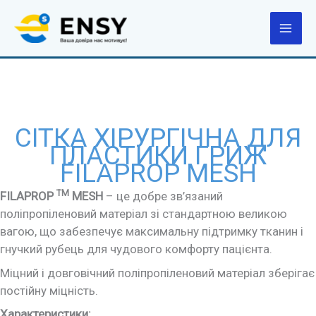
Перейти
до
вмісту
СІТКА ХІРУРГІЧНА ДЛЯ
ПЛАСТИКИ ГРИЖ
FILAPROP MESH
TM
FILAPROP
MESH
– це добре зв’язаний
поліпропіленовий матеріал зі стандартною великою
вагою, що забезпечує максимальну підтримку тканин і
гнучкий рубець для чудового комфорту пацієнта.
Міцний і довговічний поліпропіленовий матеріал зберігає
постійну міцність.
Характеристики: