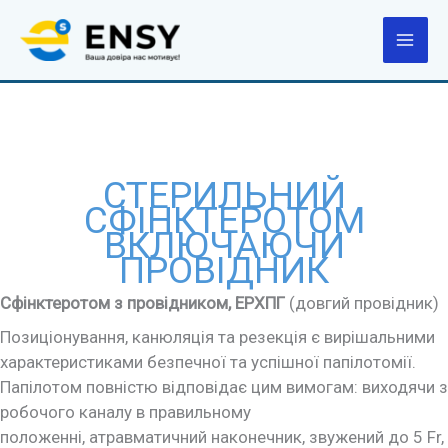
Перейти
до
вмісту
СТЕРИЛЬНИЙ
СФІНКТЕРОТОМ
ВКЛЮЧАЮЧИ
ПРОВІДНИК
Сфінктеротом з провідником, ЕРХПГ
(довгий провідник)
Позиціонування, канюляція та резекція є вирішальними
характеристиками безпечної та успішної папілотомії.
Папілотом повністю відповідає цим вимогам: виходячи з
робочого каналу в правильному
положенні, атравматичний наконечник, звужений до 5 Fr,