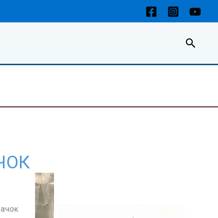
Пошу
ЧОК
Сачок