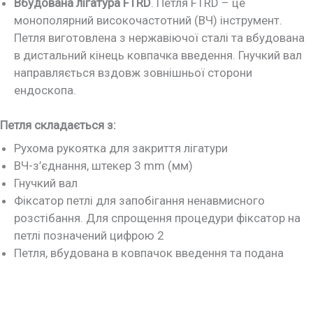
Вбудована лігатура FTRD
. Петля FTRD – це
монополярний високочастотний (ВЧ) інструмент.
Петля виготовлена з нержавіючої сталі та вбудована
в дистальний кінець ковпачка введення. Гнучкий вал
направляється вздовж зовнішньої сторони
ендоскопа.
Петля складається з:
Рухома рукоятка для закриття лігатури
ВЧ-з’єднання, штекер 3 mm (мм)
Гнучкий вал
Фіксатор петлі для запобігання ненавмисного
розстібання. Для спрощення процедури фіксатор на
петлі позначений цифрою 2
Петля, вбудована в ковпачок введення та подана