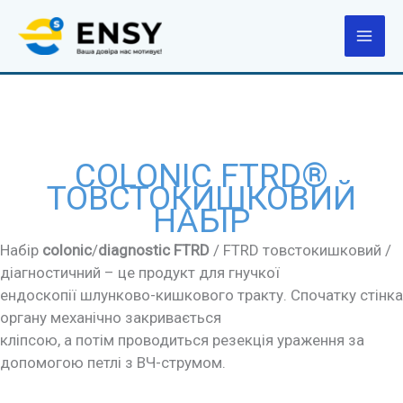
Перейти
до
вмісту
COLONIC FTRD®
ТОВСТОКИШКОВИЙ
НАБІР
Набір
colonic
/
diagnostic FTRD
/ FTRD товстокишковий /
діагностичний – це продукт для гнучкої
ендоскопії шлунково-кишкового тракту. Спочатку стінка
органу механічно закривається
кліпсою, а потім проводиться резекція ураження за
допомогою петлі з ВЧ-струмом.