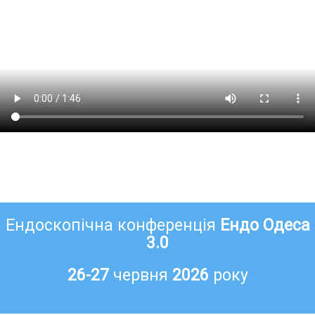
Ендоскопічна конференція
Ендо Одеса
3.0
26-27
червня
2026
року