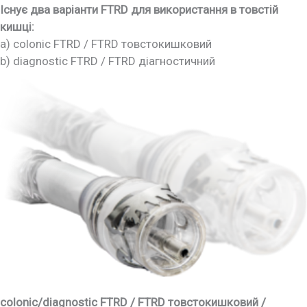
Існує два варіанти FTRD для використання в товстій
кишці:
a) colonic FTRD / FTRD товстокишковий
b) diagnostic FTRD / FTRD діагностичний
colonic/diagnostic FTRD / FTRD товстокишковий /