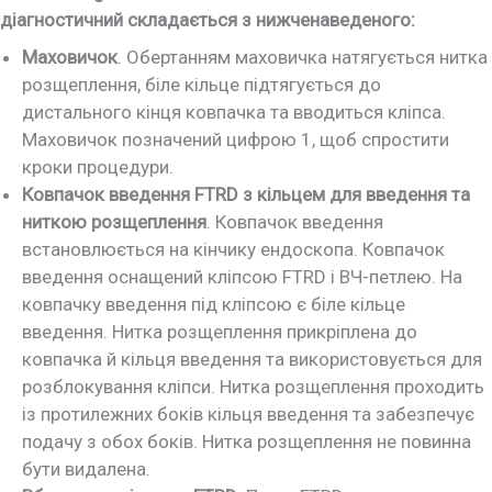
діагностичний складається з нижченаведеного:
Маховичок
. Обертанням маховичка натягується нитка
розщеплення, біле кільце підтягується до
дистального кінця ковпачка та вводиться кліпса.
Маховичок позначений цифрою 1, щоб спростити
кроки процедури.
Ковпачок введення FTRD з кільцем для введення та
ниткою розщеплення
. Ковпачок введення
встановлюється на кінчику ендоскопа. Ковпачок
введення оснащений кліпсою FTRD і ВЧ-петлею. На
ковпачку введення під кліпсою є біле кільце
введення. Нитка розщеплення прикріплена до
ковпачка й кільця введення та використовується для
розблокування кліпси. Нитка розщеплення проходить
із протилежних боків кільця введення та забезпечує
подачу з обох боків. Нитка розщеплення не повинна
бути видалена.