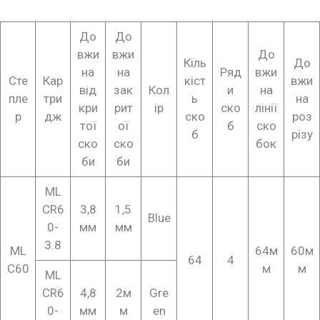
До
До
вжи
вжи
До
Кіль
До
на
на
Ряд
вжи
Сте
Кар
кіст
вжи
від
зак
Кол
и
на
пле
три
ь
на
кри
рит
ір
ско
лінії
р
дж
ско
роз
тої
ої
б
ско
б
різу
ско
ско
бок
би
би
ML
CR6
3,8
1,5
Blue
0-
мм
мм
3.8
ML
64м
60м
64
4
C60
м
м
ML
CR6
4,8
2м
Gre
0-
мм
м
en