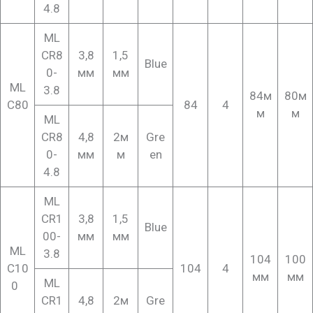
4.8
ML
CR8
3,8
1,5
Blue
0-
мм
мм
ML
3.8
84м
80м
C80
84
4
м
м
ML
CR8
4,8
2м
Gre
0-
мм
м
en
4.8
ML
CR1
3,8
1,5
Blue
00-
мм
мм
ML
3.8
104
100
C10
104
4
мм
мм
ML
0
CR1
4,8
2м
Gre