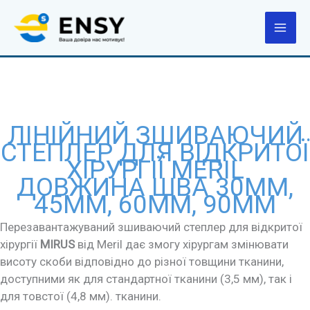
Перейти
до
вмісту
ЛІНІЙНИЙ ЗШИВАЮЧИЙ
СТЕПЛЕР ДЛЯ ВІДКРИТОЇ
ХІРУРГІЇ MERIL
ДОВЖИНА ШВА 30ММ,
45ММ, 60ММ, 90ММ
Перезавантажуваний зшиваючий степлер для відкритої
хірургії
MIRUS
від Meril дає змогу хірургам змінювати
висоту скоби відповідно до різної товщини тканини,
доступними як для стандартної тканини (3,5 мм), так і
для товстої (4,8 мм). тканини.