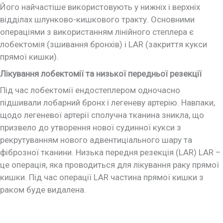
Його найчастіше використовують у нижніх і верхніх
відділах шлунково-кишкового тракту. Основними
операціями з використанням лінійного степлера є
лобектомія (зшивання бронхів) і LAR (закриття кукси
прямої кишки).
Лікування лобектомії та низької передньої резекції
Під час лобектомії ендостеплером одночасно
підшивали лобарний бронх і легеневу артерію. Навпаки,
щодо легеневої артерії сполучна тканина зникла, що
призвело до утворення нової судинної кукси з
рекрутуванням нового адвентиціального шару та
фіброзної тканини. Низька передня резекція (LAR) LAR –
це операція, яка проводиться для лікування раку прямої
кишки. Під час операції LAR частина прямої кишки з
раком буде видалена.