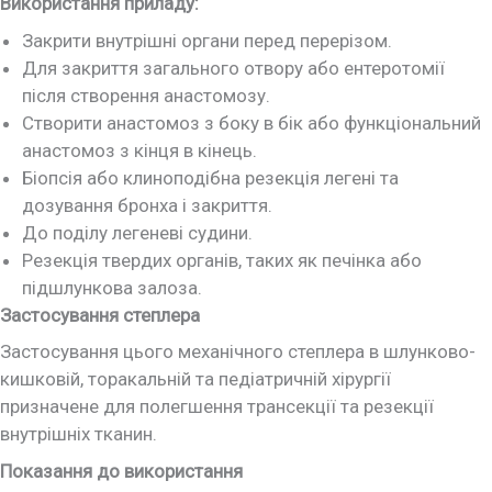
Використання приладу:
Закрити внутрішні органи перед перерізом.
Для закриття загального отвору або ентеротомії
після створення анастомозу.
Створити анастомоз з боку в бік або функціональний
анастомоз з кінця в кінець.
Біопсія або клиноподібна резекція легені та
дозування бронха і закриття.
До поділу легеневі судини.
Резекція твердих органів, таких як печінка або
підшлункова залоза.
Застосування степлера
Застосування цього механічного степлера в шлунково-
кишковій, торакальній та педіатричній хірургії
призначене для полегшення трансекції та резекції
внутрішніх тканин.
Показання до використання