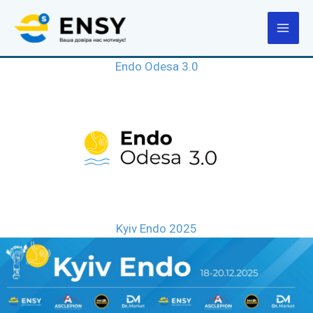
Перейти
до
вмісту
Endo Odesa 3.0
Kyiv Endo 2025