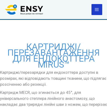
Перейти
до
вмісту
КАРТРИДЖІ/
ПЕРЕЗАВАНТАЖЕННЯ
ДЛЯ ЕНДОКОТТЕРА
MIRUS™
Картриджі/перезарядки для ендокоттера доступні в
розмірах, які відповідають товщині тканини, що підлягає
розсіченню або резекції.
Картридж MECR, що згинається до 45°, для
універсального степлера лінійного анастомозу, що
накладає два трирядні лінійні шви з ножем, що перерізає