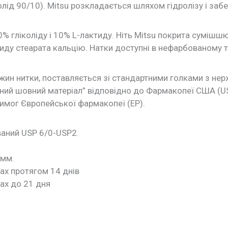
олід 90/10). Mitsu розкладається шляхом гідролізу і заб
% гліколіду і 10% L-лактиду. Ніть Mitsu покрита сумішш
ктиду стеарата кальцію. Натки доступні в нефарбованому 
ин нитки, поставляється зі стандартними голками з нержав
ний шовний матеріал” відповідно до Фармакопеї США (USP
вимог Європейської фармакопеї (ЕР).
ваний USP 6/0-USP2.
0мм.
лах протягом 14 днів
лах до 21 дня