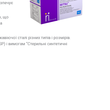
езпечує
ю, що
та
іючої сталі різних типів і розмірів.
) і вимогам “Стерильні синтетичні