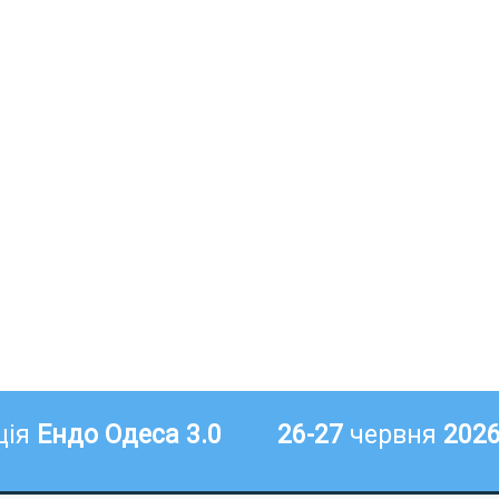
ція
Ендо Одеса 3.0
26-27
червня
202