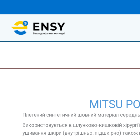
Перейти
до
вмісту
MITSU P
Плетений синтетичний шовний матеріал середнь
Використовується в шлунково-кишковій хірургії, г
ушивання шкіри (внутрішньо, підшкірно) також