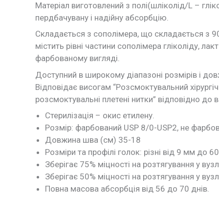
Матеріал виготовлений з полі(шліколід/L – глік
пердбачувану і надійну абсорбцію.
Складається з сополімера, що складається з 90
містить рівні частини сополімера гліколіду, ла
фарбованому вигляді.
Доступний в широкому діапазоні розмірів і довж
Відповідає висогам “Розсмоктувальний хірургіч
розсмоктувальні плетені нитки” відповідно до 
Стерилізація – окис етилену.
Розмір: фарбований USP 8/0-USP2, не фарбо
Довжина шва (см) 35-18
Розміри та профілі голок: різні від 9 мм до 6
Зберігає 75% міцності на розтягування у вуз
Зберігає 50% міцності на розтягування у вуз
Повна масова абсорбція від 56 до 70 днів.