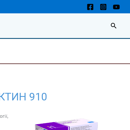
Пошу
КТИН 910
гії,