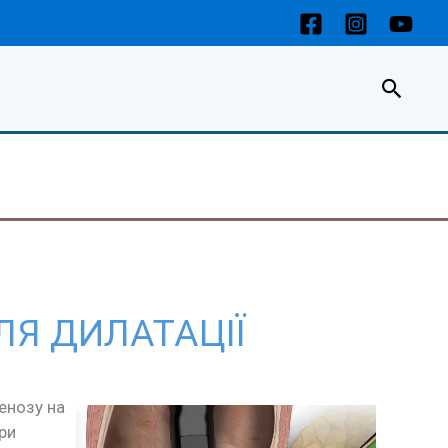
Пошу
Я ДИЛАТАЦІЇ
енозу на
ри