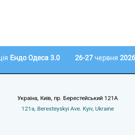
ція
Ендо Одеса 3.0
26-27
червня
202
Україна, Київ,
пр. Берестейський 121А
121а,
Beresteyskyi Ave.
Kyiv, Ukraine