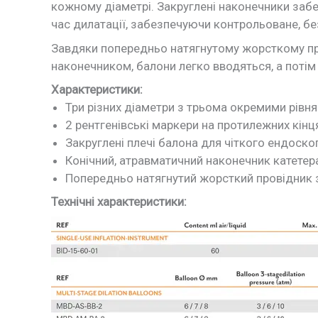
кожному діаметрі. Закруглені наконечники заб
час дилатації, забезпечуючи контрольоване, бе
Завдяки попередньо натягнутому жорсткому про
наконечником, балони легко вводяться, а потім
Характеристики:
Три різних діаметри з трьома окремими рівн
2 рентгенівські маркери на протилежних кін
Закруглені плечі балона для чіткого ендоско
Конічний, атравматичний наконечник катетер
Попередньо натягнутий жорсткий провідник 
Технічні характеристики: