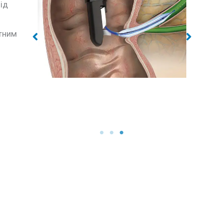
ід
стним