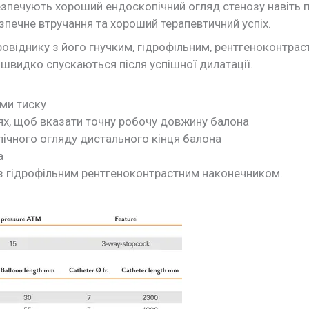
езпечують хороший ендоскопічний огляд стенозу навіть п
зпечне втручання та хороший терапевтичний успіх.
віднику з його гнучким, гідрофільним, рентгеноконтра
 швидко спускаються після успішної дилатації.
ями тиску
цях, щоб вказати точну робочу довжину балона
пічного огляду дистального кінця балона
а
з гідрофільним рентгеноконтрастним наконечником.