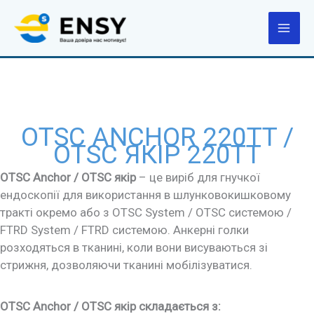
Перейти
до
вмісту
OTSC ANCHOR 220TT /
OTSC ЯКІР 220TT
OTSC Anchor / OTSC якір
– це виріб для гнучкої
ендоскопії для використання в шлунковокишковому
тракті окремо або з OTSC System / OTSC системою /
FTRD System / FTRD системою. Анкерні голки
розходяться в тканині, коли вони висуваються зі
стрижня, дозволяючи тканині мобілізуватися.
OTSC Anchor / OTSC якір складається з: