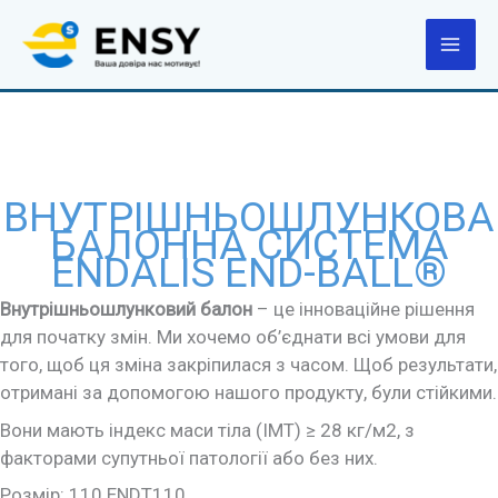
Перейти
до
вмісту
ВНУТРІШНЬОШЛУНКОВА
БАЛОННА СИСТЕМА
ENDALIS END-BALL®
Внутрішньошлунковий балон
– це інноваційне рішення
для початку змін. Ми хочемо об’єднати всі умови для
того, щоб ця зміна закріпилася
з часом. Щоб результати,
отримані за допомогою нашого продукту, були стійкими.
Вони мають індекс маси тіла (ІМТ) ≥ 28 кг/м2, з
факторами супутньої патології або без них.
Розмір: 110 ENDT110