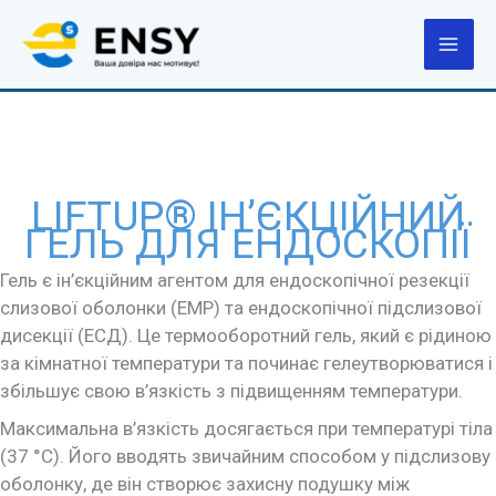
Перейти
до
вмісту
LIFTUP® ІН’ЄКЦІЙНИЙ
ГЕЛЬ ДЛЯ ЕНДОСКОПІЇ
Гель є ін’єкційним агентом для ендоскопічної резекції
слизової оболонки (ЕМР) та ендоскопічної підслизової
дисекції (ЕСД). Це термооборотний гель, який є рідиною
за кімнатної температури та починає гелеутворюватися і
збільшує свою в’язкість з підвищенням температури.
Максимальна в’язкість досягається при температурі тіла
(37 °C). Його вводять звичайним способом у підслизову
оболонку, де він створює захисну подушку між