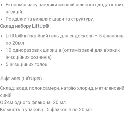
Економія часу завдяки меншій кількості додаткових
інʼєкцій.
Розділяє та виявляє шари та структуру.
Склад набору LiftUp®
:
LiftUp® ін’єкційний гель для ендоскопії – 5 флаконів
по 20мл
10 одноразових шприців (оптимізовані для в’язких
ін’єкційних розчинів)
5 ін’єкційних голок
Ліфт ап
® (
LiftUp
®)
Склад: вода, полоксамери, натрію хлорид, метиленовий
синій.
Об’єм одного флакона: 20 мл
Кількість в упаковці: 5 флаконів по 20 мл