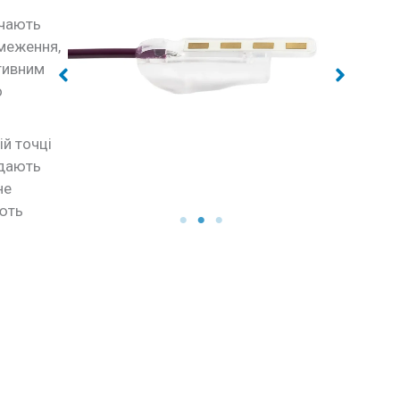
ючають
бмеження,
ктивним
о
й точці
 дають
не
ають