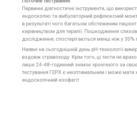
Поточне тестування.
Первинні діагностичні інструменти, що викорис
ендоскопію та амбулаторний рефлюксний моніто
в результаті чого багатьом обстеженим пацієнта
керівництвом для терапії. Пошкодження слизово
дослідження, спостерігаються менш ніж у 30% п
Наявні на сьогоднішній день рН-технології вим
вздовж стравоходу. Крім того, ці тести не вра
лише 24-48-годинний знімок хронічного за сво
тестування ГЕРХ є неоптимальним і може мати х
ендоскопічний езофагіт.