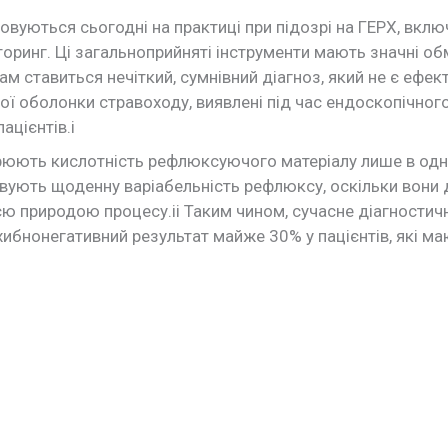
товуються сьогодні на практиці при підозрі на ГЕРХ, вкл
ринг. Ці загальноприйняті інструменти мають значні о
м ставиться нечіткий, сумнівний діагноз, який не є ефе
ї оболонки стравоходу, виявлені під час ендоскопічног
ацієнтів.i
ірюють кислотність рефлюксуючого матеріалу лише в одні
ховують щоденну варіабельність рефлюксу, оскільки вони
єю природою процесу.ii Таким чином, сучасне діагностич
ибнонегативний результат майже 30% у пацієнтів, які м