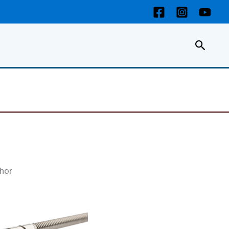
Пошу
hor