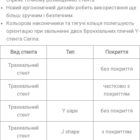
Новий ергономічний дизайн робить використання ще
більш зручним і безпечним.
Кольорові наконечники та тягучі кільця полегшують
орієнтацію при звільненні двох бронхіальних плечей Y-
стента Carina.
Вид стента
Тип
Покриття
Трахеальний
без покриття
стент
Трахеальний
частково з
стент
покриттям
Трахеальний
Y sape
без покриття
стент
Трахеальний
J shape
з покриттям
стент