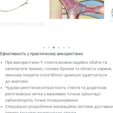
Ефективність у практичному використанні
При використанні Y-стента можна надійно обійти та
запечатати трахею, головні бронхи та область карини,
причому покрита сітка Nitinol ідеально адаптується
до анатомії.
Чудова рентгеноконтрастність стента та додаткові
рентгенівські мітки у важливих точках орієнтації
забезпечують точне позиціонування.
Спеціально розроблена інноваційна система доставки
сприяє точному розміщенню стента.