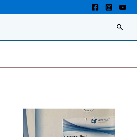
Пошу
И