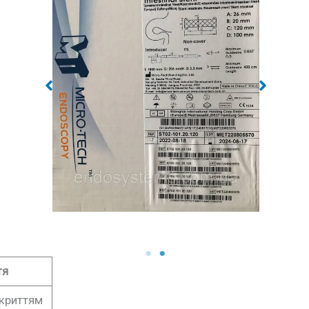
тя
окриттям