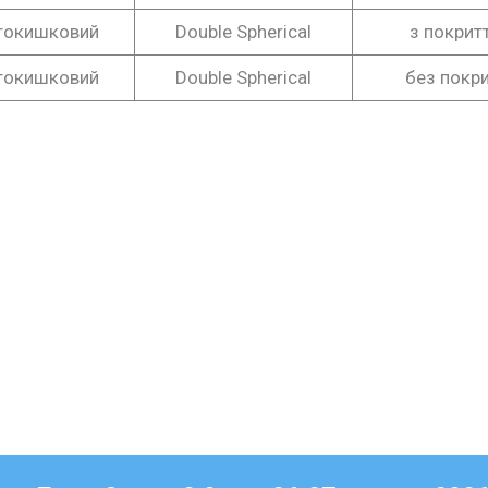
токишковий
Double Spherical
з покрит
токишковий
Double Spherical
без покр