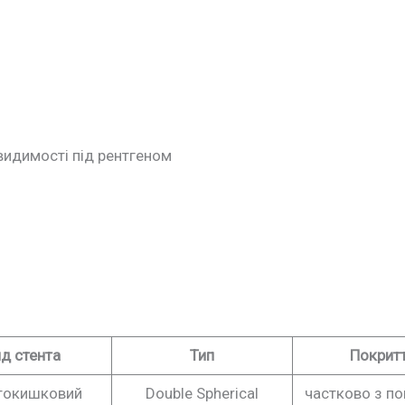
видимості під рентгеном
д стента
Тип
Покрит
токишковий
Double Spherical
частково з п