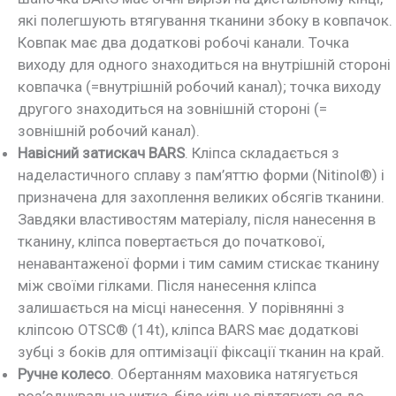
які полегшують втягування тканини збоку в ковпачок.
Ковпак має два додаткові робочі канали. Точка
виходу для одного знаходиться на внутрішній стороні
ковпачка (=внутрішній робочий канал); точка виходу
другого знаходиться на зовнішній стороні (=
зовнішній робочий канал).
Навісний затискач BARS
. Кліпса складається з
наделастичного сплаву з пам’яттю форми (Nitinol®) і
призначена для захоплення великих обсягів тканини.
Завдяки властивостям матеріалу, після нанесення в
тканину, кліпса повертається до початкової,
ненавантаженої форми і тим самим стискає тканину
між своїми гілками. Після нанесення кліпса
залишається на місці нанесення. У порівнянні з
кліпсою OTSC® (14t), кліпса BARS має додаткові
зубці з боків для оптимізації фіксації тканин на край.
Ручне колесо
. Обертанням маховика натягується
роз’єднувальна нитка, біле кільце підтягується до