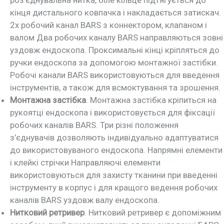
кінця дистального ковпачка і накладається затискач.
2x робочий канал BARS з коннектором, клапаном і
валом Два робочих каналу BARS направляються зовні
уздовж ендоскопа. Проксимальні кінці кріпляться до
ручки ендоскопа за допомогою монтажної застібки.
Робочі канали BARS використовуються для введення
інструментів, а також для всмоктування та зрошення.
Монтажна застібка
. Монтажна застібка кріпиться на
рукоятці ендоскопа і використовується для фіксації
робочих каналів BARS. Три різні положення
з’єднувачів дозволяють індивідуально адаптуватися
до використовуваного ендоскопа. Напрямні елементи
і клейкі стрічки Направляючі елементи
використовуються для захисту тканини при введенні
інструменту в корпус і для кращого ведення робочих
каналів BARS уздовж валу ендоскопа.
Нитковий ретривер
. Нитковий ретривер є допоміжним