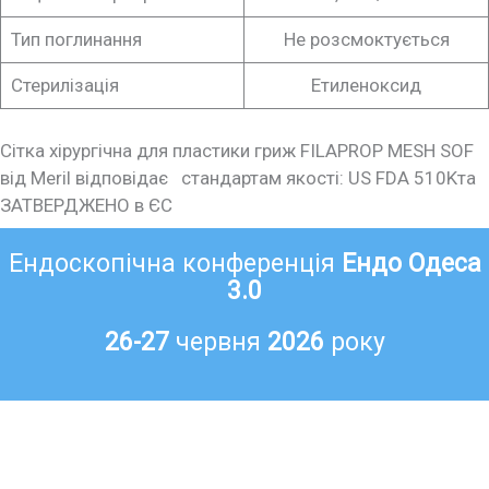
Тип поглинання
Не розсмоктується
Стерилізація
Етиленоксид
Сітка хірургічна для пластики гриж FILAPROP MESH SOF
від Meril відповідає стандартам якості: US FDA 510Kта
ЗАТВЕРДЖЕНО в ЄС
Ендоскопічна конференція
Ендо Одеса
3.0
26-27
червня
2026
року