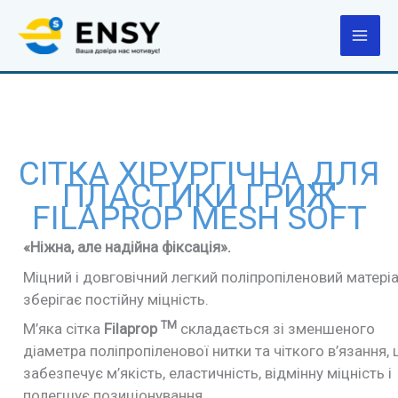
Перейти
до
вмісту
СІТКА ХІРУРГІЧНА ДЛЯ
ПЛАСТИКИ ГРИЖ
FILAPROP MESH SOFT
«Ніжна, але надійна фіксація».
Міцний і довговічний легкий поліпропіленовий матері
зберігає постійну міцність.
TM
М’яка сітка
Filaprop
складається зі зменшеного
діаметра поліпропіленової нитки та чіткого в’язання,
забезпечує м’якість, еластичність, відмінну міцність і
полегшує позиціонування.