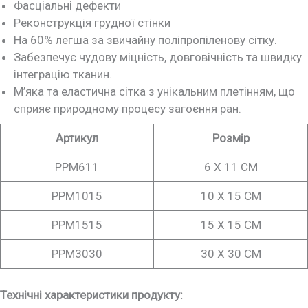
Фасціальні дефекти
Реконструкція грудної стінки
На 60% легша за звичайну поліпропіленову сітку.
Забезпечує чудову міцність, довговічність та швидку
інтеграцію тканин.
М’яка та еластична сітка з унікальним плетінням, що
сприяє природному процесу загоєння ран.
Артикул
Розмір
PPM611
6 X 11 CM
PPM1015
10 X 15 CM
PPM1515
15 X 15 CM
PPM3030
30 X 30 CM
Технічні характеристики продукту: