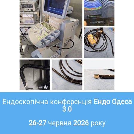
Ендоскопічна конференція
Ендо Одеса
3.0
26-27
червня
2026
року