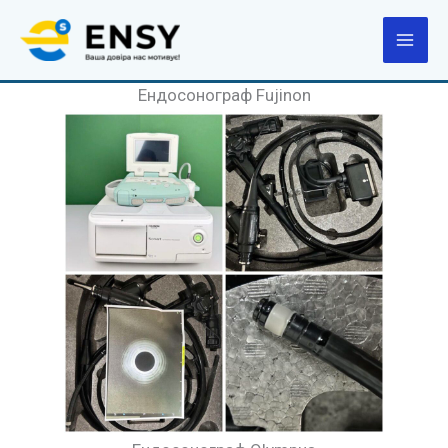
Перейти
до
вмісту
Ендосонограф Fujinon