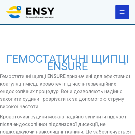
Перейти
до
вмісту
ГЕМОСТАТИЧНІ ЩИПЦІ
ENSURE
Гемостатичні щипці
ENSURE
призначені для ефективної
коагуляції місць кровотечі під час інтервенційних
ендоскопічних процедур. Вони дозволяють надійно
захопити судини і розрізати їх за допомогою струму
високої частоти.
Кровоточиві судини можна надійно зупинити під час і
після ендоскопічної підслизової дисекції, не
пошкоджуючи навколишні тканини. Це забезпечується