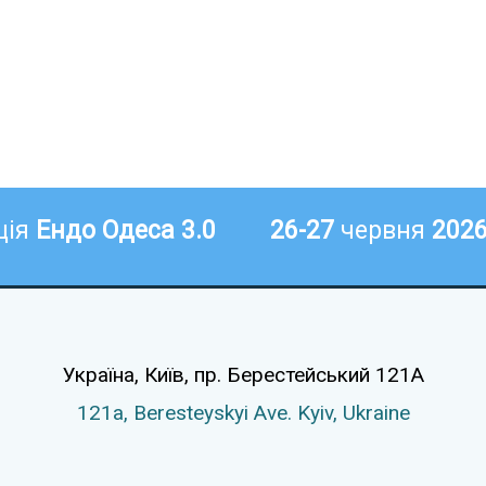
ція
Ендо Одеса 3.0
26-27
червня
202
Україна, Київ,
пр. Берестейський 121А
121а,
Beresteyskyi Ave.
Kyiv, Ukraine