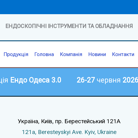
ЕНДОСКОПІЧНІ ІНСТРУМЕНТИ ТА ОБЛАДНАННЯ
Продукція
Головна
Компанія
Новини
Контакти
ція
Ендо Одеса 3.0
26-27
червня
202
Україна, Київ,
пр. Берестейський 121А
121а,
Beresteyskyi Ave.
Kyiv, Ukraine