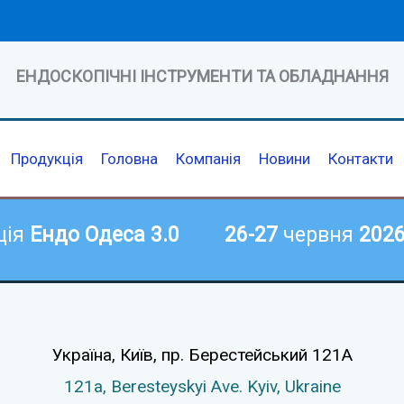
ЕНДОСКОПІЧНІ ІНСТРУМЕНТИ ТА ОБЛАДНАННЯ
Продукція
Головна
Компанія
Новини
Контакти
ція
Ендо Одеса 3.0
26-27
червня
202
Україна, Київ,
пр. Берестейський 121А
121а,
Beresteyskyi Ave.
Kyiv, Ukraine