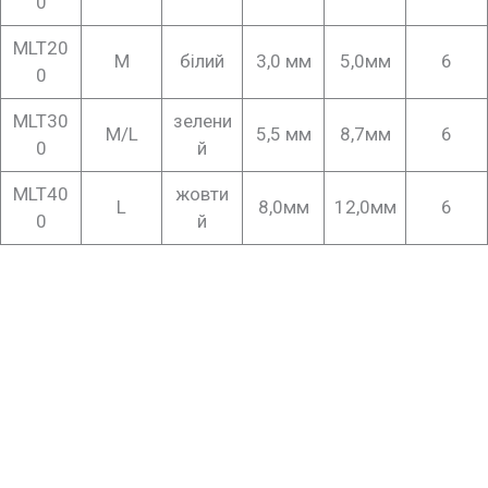
0
MLT20
M
білий
3,0 мм
5,0мм
6
0
MLT30
зелени
M/L
5,5 мм
8,7мм
6
0
й
MLT40
жовти
L
8,0мм
12,0мм
6
0
й