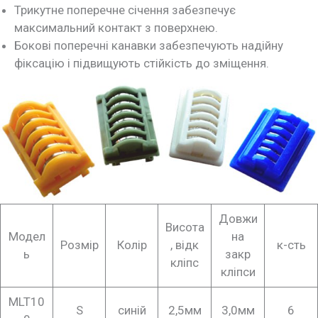
Трикутне поперечне січення забезпечує
максимальний контакт з поверхнею.
Бокові поперечні канавки забезпечують надійну
фіксацію і підвищують стійкість до зміщення.
Довжи
Висота
Модел
на
Розмір
Колір
, відк
к-сть
ь
закр
кліпс
кліпси
MLT10
S
синій
2,5мм
3,0мм
6