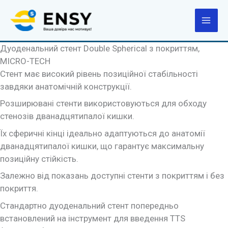
Перейти
до
вмісту
Дуоденальний стент Double Spherical з покриттям,
MICRO-TECH
Стент має високий рівень позиційної стабільності
завдяки анатомічній конструкції.
Розширювані стенти використовуються для обходу
стенозів дванадцятипалої кишки.
Їх сферичні кінці ідеально адаптуються до анатомії
дванадцятипалої кишки, що гарантує максимальну
позиційну стійкість.
Залежно від показань доступні стенти з покриттям і без
покриття.
Стандартно дуоденальний стент попередньо
встановлений на інструмент для введення TTS