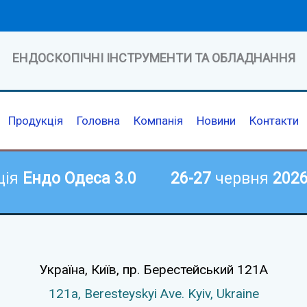
ЕНДОСКОПІЧНІ ІНСТРУМЕНТИ ТА ОБЛАДНАННЯ
Продукція
Головна
Компанія
Новини
Контакти
ція
Ендо Одеса 3.0
26-27
червня
202
Україна, Київ,
пр. Берестейський 121А
121а,
Beresteyskyi Ave.
Kyiv, Ukraine