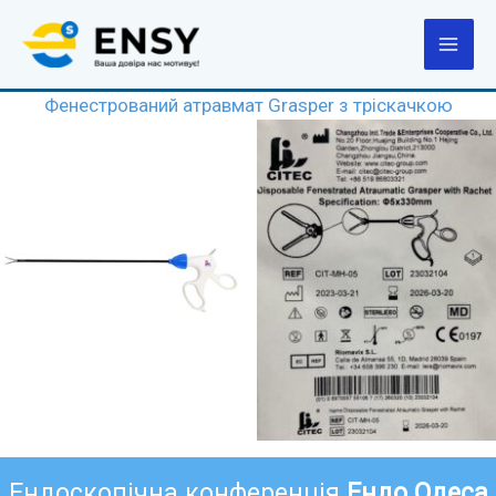
Перейти
до
вмісту
Фенестрований атравмат Grasper з тріскачкою
Ендоскопічна конференція
Ендо Одеса