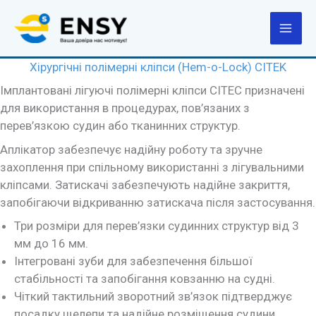
Перейти
до
вмісту
Хірургічні полімерні кліпси (Hem-o-Lock) CITEK
Імплантовані лігуючі полімерні кліпси CITEC призначені
для використання в процедурах, пов’язаних з
перев’язкою судин або тканинних структур.
Аплікатор забезпечує надійну роботу та зручне
захоплення при спільному використанні з лігувальними
кліпсами. Затискачі забезпечують надійне закриття,
запобігаючи відкриванню затискача після застосування.
Три розміри для перев’язки судинних структур від 3
мм до 16 мм.
Інтегровані зуби для забезпечення більшої
стабільності та запобігання ковзанню на судні.
Чіткий тактильний зворотний зв’язок підтверджує
посадку щелепи та надійне розміщення судини.