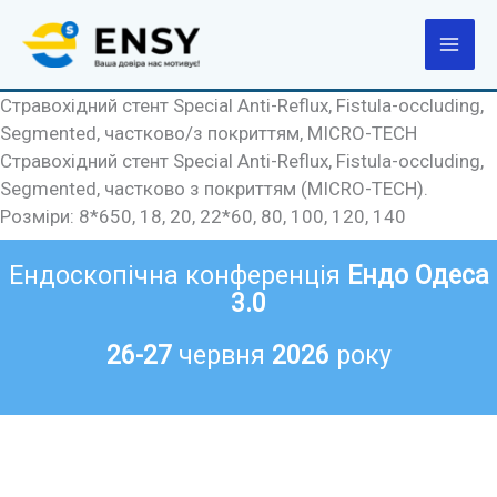
Перейти
до
вмісту
Стравохідний стент Special Anti-Reflux, Fistula-occluding,
Segmented, частково/з покриттям, MICRO-TECH
Стравохідний стент Special Anti-Reflux, Fistula-occluding,
Segmented, частково з покриттям (MICRO-TECH).
Розміри: 8*650, 18, 20, 22*60, 80, 100, 120, 140
Ендоскопічна конференція
Ендо Одеса
3.0
26-27
червня
2026
року