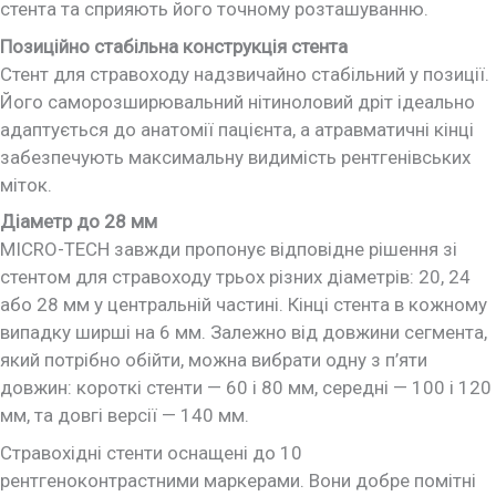
стента та сприяють його точному розташуванню.
Позиційно стабільна конструкція стента
Стент для стравоходу надзвичайно стабільний у позиції.
Його саморозширювальний нітиноловий дріт ідеально
адаптується до анатомії пацієнта, а атравматичні кінці
забезпечують максимальну видимість рентгенівських
міток.
Діаметр до 28 мм
MICRO-TECH завжди пропонує відповідне рішення зі
стентом для стравоходу трьох різних діаметрів: 20, 24
або 28 мм у центральній частині. Кінці стента в кожному
випадку ширші на 6 мм. Залежно від довжини сегмента,
який потрібно обійти, можна вибрати одну з п’яти
довжин: короткі стенти — 60 і 80 мм, середні — 100 і 120
мм, та довгі версії — 140 мм.
Стравохідні стенти оснащені до 10
рентгеноконтрастними маркерами. Вони добре помітні